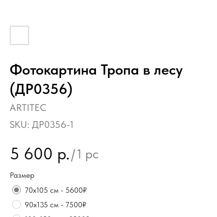
Фотокартина Тропа в лесу
(ДР0356)
ARTITEC
SKU:
ДР0356-1
5 600
р.
/
1 pc
Размер
70х105 см - 5600₽
90х135 см - 7500₽