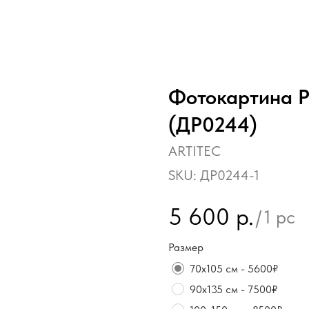
Фотокартина Р
(ДР0244)
ARTITEC
SKU:
ДР0244-1
5 600
р.
/
1 pc
Размер
70х105 см - 5600₽
90х135 см - 7500₽