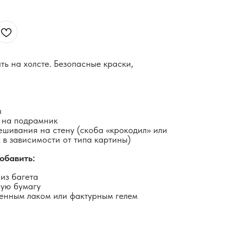
ть на холсте. Безопасные краски,
ы
 на подрамник
ешивания на стену (скоба «крокодил» или
 в зависимости от типа картины)
обавить:
из багета
ную бумагу
енным лаком или фактурным гелем