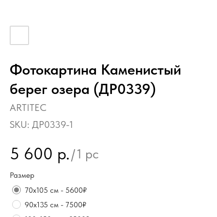
Фотокартина Каменистый
берег озера (ДР0339)
ARTITEC
SKU:
ДР0339-1
5 600
р.
/
1 pc
Размер
70х105 см - 5600₽
90х135 см - 7500₽