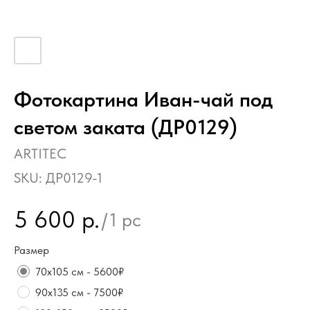
Фотокартина Иван-чай под
светом заката (ДР0129)
ARTITEC
SKU:
ДР0129-1
5 600
р.
/
1 pc
Размер
70х105 см - 5600₽
90х135 см - 7500₽