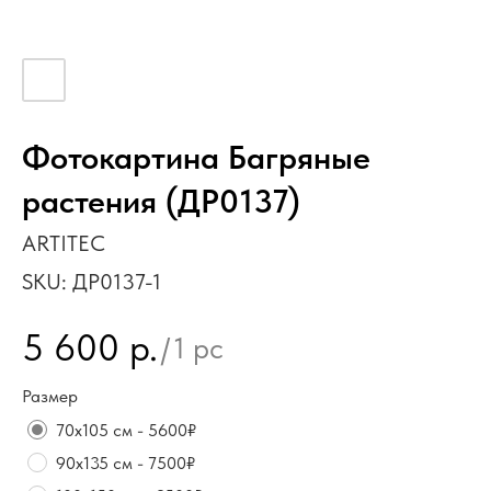
Фотокартина Багряные
растения (ДР0137)
ARTITEC
SKU:
ДР0137-1
5 600
р.
/
1 pc
Размер
70х105 см - 5600₽
90х135 см - 7500₽