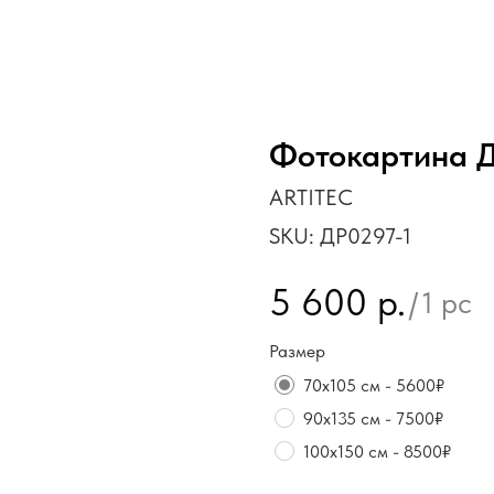
Фотокартина Д
ARTITEC
SKU:
ДР0297-1
5 600
р.
/
1 pc
Размер
70х105 см - 5600₽
90х135 см - 7500₽
100х150 см - 8500₽