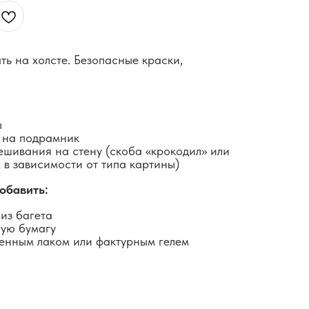
ть на холсте. Безопасные краски,
ы
 на подрамник
ешивания на стену (скоба «крокодил» или
 в зависимости от типа картины)
обавить:
из багета
ную бумагу
енным лаком или фактурным гелем