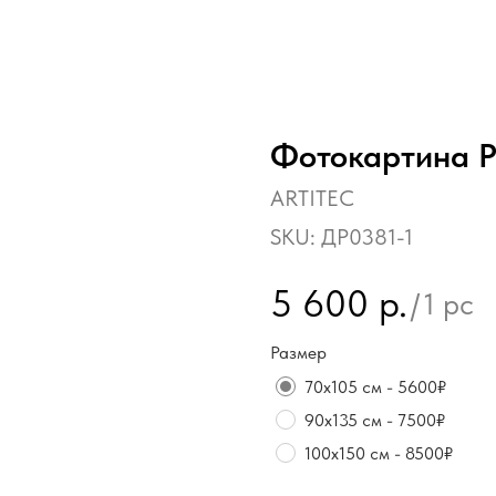
Фотокартина Р
ARTITEC
SKU:
ДР0381-1
5 600
р.
/
1 pc
Размер
70х105 см - 5600₽
90х135 см - 7500₽
100х150 см - 8500₽