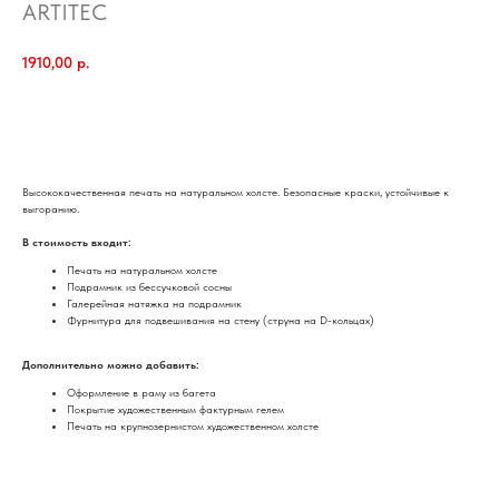
ARTITEC
1910,00
р.
добавить в корзину
Высококачественная печать на натуральном холсте. Безопасные краски, устойчивые к
выгоранию.
В стоимость входит:
Печать на натуральном холсте
Подрамник из бессучковой сосны
Галерейная натяжка на подрамник
Фурнитура для подвешивания на стену (струна на D-кольцах)
Дополнительно можно добавить:
Оформление в раму из багета
Покрытие художественным фактурным гелем
Печать на крупнозернистом художественном холсте