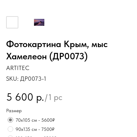
Фотокартина Крым, мыс
Хамелеон (ДР0073)
ARTITEC
SKU:
ДР0073-1
5 600
р.
/
1 pc
Размер
70х105 см - 5600₽
90х135 см - 7500₽