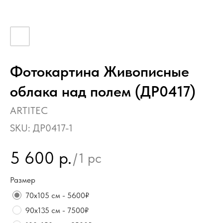
Фотокартина Живописные
облака над полем (ДР0417)
ARTITEC
SKU:
ДР0417-1
5 600
р.
/
1 pc
Размер
70х105 см - 5600₽
90х135 см - 7500₽