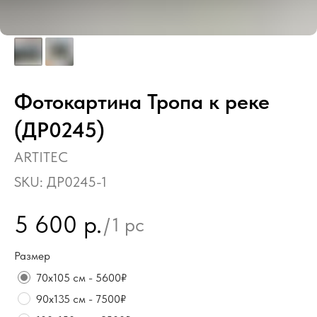
Фотокартина Тропа к реке
(ДР0245)
ARTITEC
SKU:
ДР0245-1
5 600
р.
/
1 pc
Размер
70х105 см - 5600₽
90х135 см - 7500₽