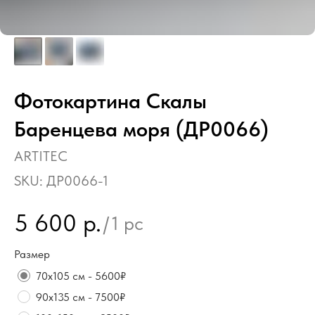
Фотокартина Скалы
Баренцева моря (ДР0066)
ARTITEC
SKU:
ДР0066-1
5 600
р.
/
1 pc
Размер
70х105 см - 5600₽
90х135 см - 7500₽