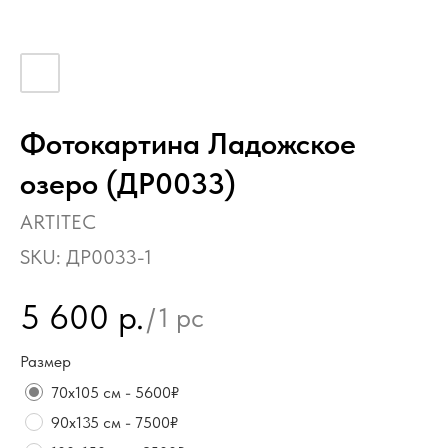
Фотокартина Ладожское
озеро (ДР0033)
ARTITEC
SKU:
ДР0033-1
5 600
р.
/
1 pc
Размер
70х105 см - 5600₽
90х135 см - 7500₽