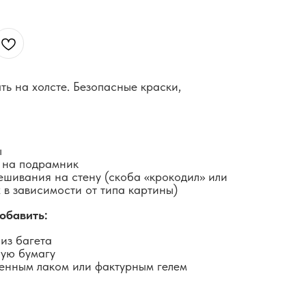
ть на холсте. Безопасные краски,
ы
 на подрамник
ешивания на стену (скоба «крокодил» или
 в зависимости от типа картины)
обавить:
из багета
ную бумагу
енным лаком или фактурным гелем