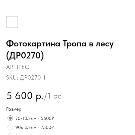
Фотокартина Тропа в лесу
(ДР0270)
ARTITEC
SKU:
ДР0270-1
5 600
р.
/
1 pc
Размер
70х105 см - 5600₽
90х135 см - 7500₽