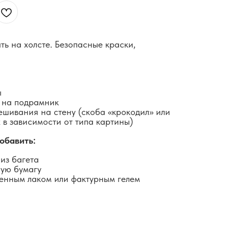
ть на холсте. Безопасные краски,
ы
 на подрамник
ешивания на стену (скоба «крокодил» или
 в зависимости от типа картины)
обавить:
из багета
ную бумагу
енным лаком или фактурным гелем