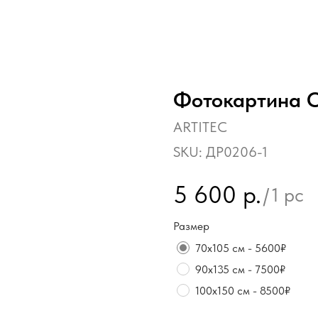
Фотокартина 
ARTITEC
SKU:
ДР0206-1
5 600
р.
/
1 pc
Размер
70х105 см - 5600₽
90х135 см - 7500₽
100х150 см - 8500₽