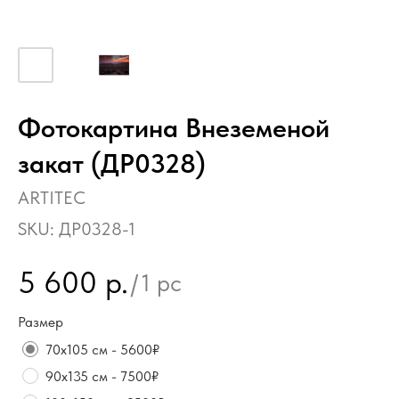
Фотокартина Внеземеной
закат (ДР0328)
ARTITEC
SKU:
ДР0328-1
5 600
р.
/
1 pc
Размер
70х105 см - 5600₽
90х135 см - 7500₽