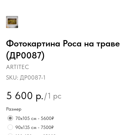
Фотокартина Роса на траве
(ДР0087)
ARTITEC
SKU:
ДР0087-1
5 600
р.
/
1 pc
Размер
70х105 см - 5600₽
90х135 см - 7500₽