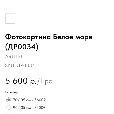
Фотокартина Белое море
(ДР0034)
ARTITEC
SKU:
ДР0034-1
5 600
р.
/
1 pc
Размер
70х105 см - 5600₽
90х135 см - 7500₽