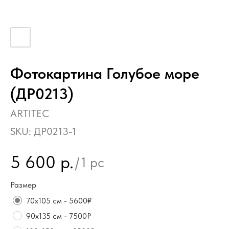
Фотокартина Голубое море
(ДР0213)
ARTITEC
SKU:
ДР0213-1
5 600
р.
/
1 pc
Размер
70х105 см - 5600₽
90х135 см - 7500₽