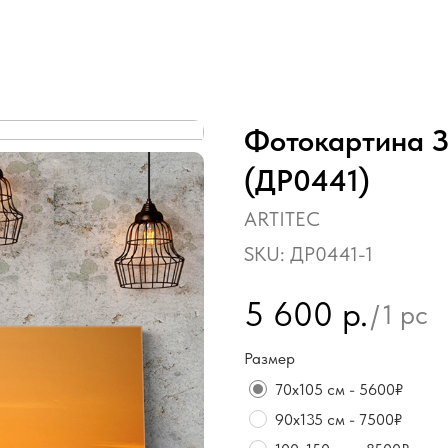
Фотокартина З
(ДР0441)
ARTITEC
SKU:
ДР0441-1
5 600
р.
/
1 pc
Размер
70х105 см - 5600₽
90х135 см - 7500₽