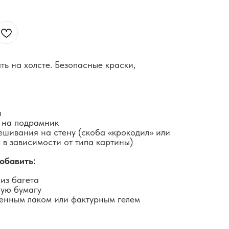
ть на холсте. Безопасные краски,
ы
 на подрамник
ешивания на стену (скоба «крокодил» или
 в зависимости от типа картины)
обавить:
из багета
ную бумагу
енным лаком или фактурным гелем